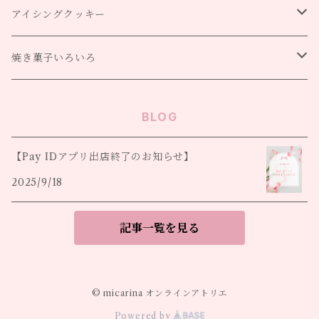
【季節便】
アイシングクッキー
金木犀のおやつ箱
【マルシェ便】
動物モチーフ
焼き菓子いろいろ
森のおやつ市便
【ギフト便】
季節のモチーフ
クッキー
BLOG
ありがとうの焼き菓子たち
【童話便】
物語・童話シリーズ
パウンドケーキ・ケーキ類
【Pay IDアプリ出店終了のお知らせ】
2025/9/18
フィナンシェ・マドレーヌ
記事一覧を見る
季節限定
© micarina オンラインアトリエ
Powered by